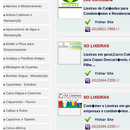
Alarmes e Monitoramento
Lixeiras de Cal�adas para
Condom�nios e Residencias.
Antena Coletivas e
Manutenção
(41)3621-7868 / /
Aquecedores de Água e
Manutenção
Asfalto e Pisos para
SO LIXEIRAS
Estacionamento
Lixeiras em geral,Carro Col
Azulejos e Pastilhas Antigos
para Copos Descart�veis, 
Pilha ...
Blindagem de Guaritas
Bombas Dagua - Manutenção
(41)3344-2200 / /
Caçambas - Entulhos
Caixa Dágua e Cisternas
SO LIXEIRAS
Calçamento - Pavers
Cont�iner e Lixeiras em ge
Calhas e Rufos
empresas e condom�nios ..
Capachos e Tapetes
(41)3344-2200 / /
Cerca elétrica