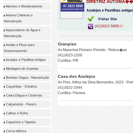
DIRETRIZ AUTOMA�
Alarmes e Monitoramento
Azulejos e Pastilhas antigas 
Antena Coletivas e
Manutenção
(41)3023-5899 / /
Aquecedores de Água e
Manutenção
Granpiso
Asfalto e Pisos para
Av Marechal Floriano Peixoto - Rebou�as
Estacionamento
(41)3023-2200
Azulejos e Pastilhas Antigos
Curitiba / PR
Blindagem de Guaritas
Casa dos Azulejos
Bombas Dagua - Manutenção
Av Pres. Arthur da Silva Bernardes, 1623 - Po
Caçambas - Entulhos
(41)3022-2044
Curitiba / Parana
Caixa Dágua e Cisternas
Calçamento - Pavers
Calhas e Rufos
Capachos e Tapetes
Cerca elétrica